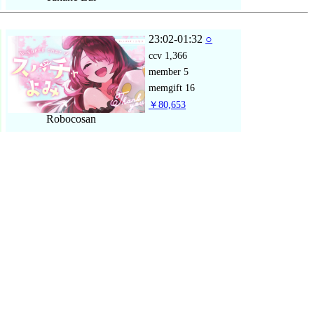
23:02-01:32
○
ccv
1,366
member
5
memgift
16
￥80,653
Robocosan