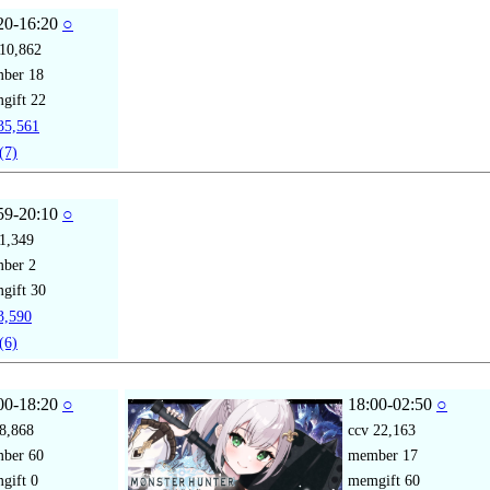
20-16:20
○
10,862
mber
18
gift
22
5,561
(7)
59-20:10
○
1,349
mber
2
gift
30
,590
(6)
00-18:20
○
18:00-02:50
○
8,868
ccv
22,163
mber
60
member
17
gift
0
memgift
60