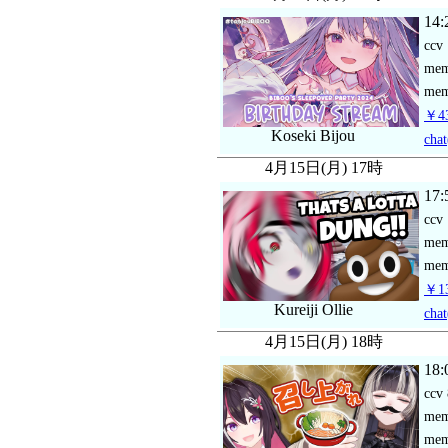
14:
ccv
me
mem
￥43
Koseki Bijou
chat
4月15日(月) 17時
17:
ccv
me
mem
￥13
Kureiji Ollie
chat
4月15日(月) 18時
18:
ccv
me
mem