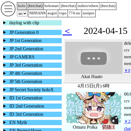
holo
(
freechat
)
holostars
(
freechat
)
indies/others
(
freechat
)
NIJISANJI
aogiri
vspo
774.inc
noripro
daylog with clip
＜
2024-04-
JP Generation 0
JP 1st Generation
del
JP 2nd Generation
ccv
JP GAMERS
me
mem
JP 3rd Generation
￥0
JP 4th Generation
Akai Haato
JP 5th Generation
4月15日(月) 6時
JP Secret Society holoX
06:
ID 1st Generation
ccv
ID 2nd Generation
me
ID 3rd Generation
mem
￥23
EN Myth
Omaru Polka
切抜:1
chat
EN Project:Hope