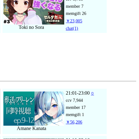
member
7
memgift
26
￥23,005
Toki no Sora
chat
(1)
21:01-23:00
○
ccv
7,944
member
17
memgift
1
￥56,206
Amane Kanata