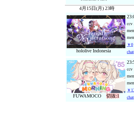
4月15日(月) 23時
23:
ccv
me
mem
￥0
hololive Indonesia
chat
23:
ccv
me
mem
￥13
FUWAMOCO
切抜:1
chat