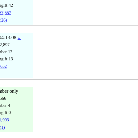
gift
42
7,557
(26)
04-13:08
○
2,897
mber
12
gift
13
652
ber only
566
mber
4
gift
0
,993
(1)