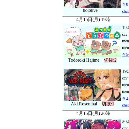
￥0
hololive
chat
4月15日(月) 19時
19:
ccv
me
mem
￥54
Todoroki Hajime
切抜:2
19:
ccv
me
mem
￥21
Aki Rosenthal
切抜:1
chat
4月15日(月) 20時
20:
ccv