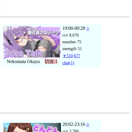
19:00-00:28
○
ccv
8,670
member
75
memgift
51
￥510,677
Nekomata Okayu
切抜:1
chat
(1)
20:02-23:16
○
ccv
3,766