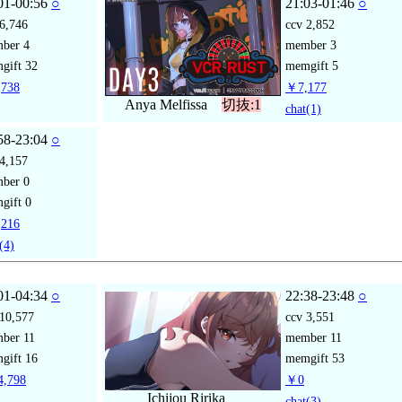
01-00:56
○
21:03-01:46
○
6,746
ccv
2,852
mber
4
member
3
gift
32
memgift
5
738
￥7,177
Anya Melfissa
切抜:1
chat
(1)
58-23:04
○
4,157
mber
0
gift
0
216
(4)
01-04:34
○
22:38-23:48
○
10,577
ccv
3,551
mber
11
member
11
gift
16
memgift
53
,798
￥0
Ichijou Ririka
chat
(3)