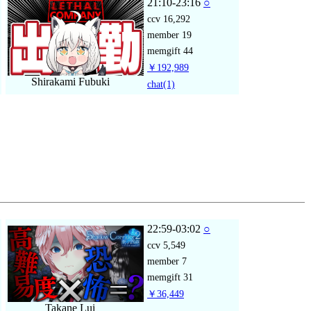
21:10-23:16
○
ccv
16,292
member
19
memgift
44
￥192,989
Shirakami Fubuki
chat
(1)
22:59-03:02
○
ccv
5,549
member
7
memgift
31
￥36,449
Takane Lui