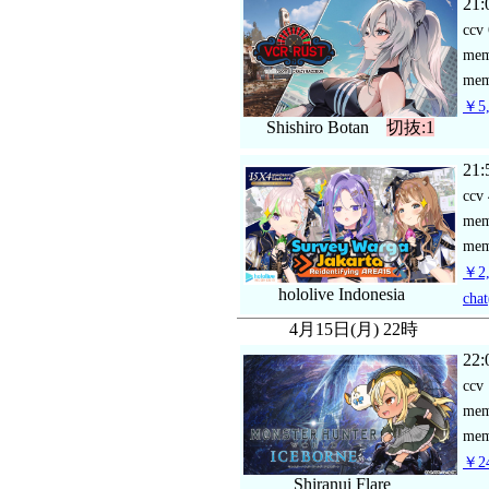
21:
ccv
me
mem
￥5,
Shishiro Botan
切抜:1
21:
ccv
me
mem
￥2,
hololive Indonesia
chat
4月15日(月) 22時
22:
ccv
me
mem
￥24
Shiranui Flare