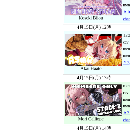
mem
￥16
Koseki Bijou
chat
4月15日(月) 12時
12:
ccv
me
mem
￥7,
Akai Haato
4月15日(月) 13時
mem
ccv
me
mem
￥21
Mori Calliope
chat
4月15日(月) 14時