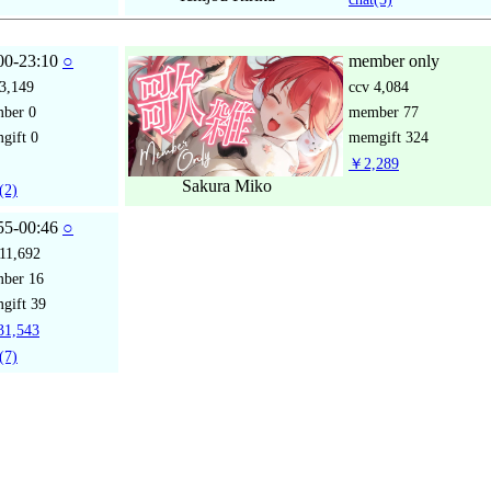
00-23:10
○
member only
3,149
ccv
4,084
mber
0
member
77
gift
0
memgift
324
￥2,289
Sakura Miko
(2)
55-00:46
○
11,692
mber
16
gift
39
1,543
(7)