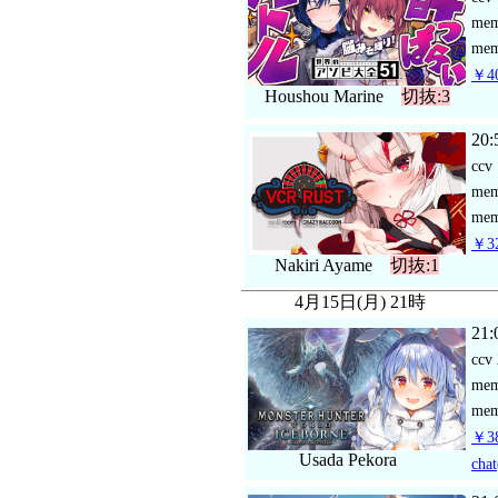
me
mem
￥40
Houshou Marine
切抜:3
20:
ccv
me
mem
￥32
Nakiri Ayame
切抜:1
4月15日(月) 21時
21:
ccv
me
mem
￥38
Usada Pekora
chat