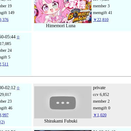
mber
19
member
3
gift
149
memgift
41
,376
￥22,810
Himemori Luna
50-05:44
○
17,085
mber
24
gift
5
,511
00-02:12
○
private
29,017
ccv
6,852
mber
23
member
2
gift
46
memgift
0
,997
￥1,020
Shirakami Fubuki
(2)