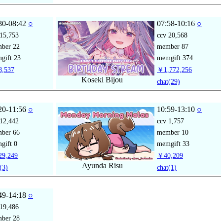
30-08:42
○
07:58-10:16
○
15,753
ccv
20,568
mber
22
member
87
gift
23
memgift
374
,537
￥1,772,256
Koseki Bijou
chat
(29)
20-11:56
○
10:59-13:10
○
12,442
ccv
1,757
mber
66
member
10
gift
0
memgift
33
9,249
￥40,209
Ayunda Risu
(3)
chat
(1)
49-14:18
○
19,486
mber
28