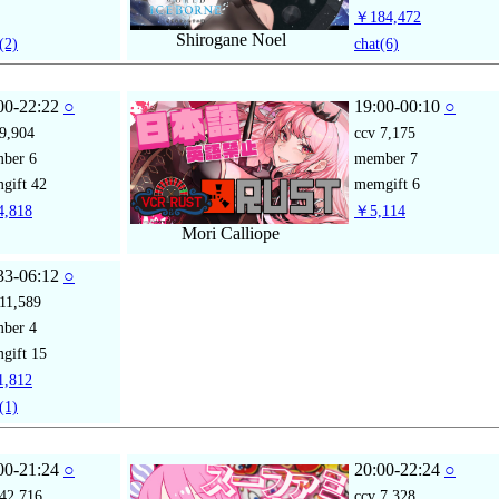
￥184,472
Shirogane Noel
(2)
chat
(6)
00-22:22
○
19:00-00:10
○
9,904
ccv
7,175
mber
6
member
7
gift
42
memgift
6
,818
￥5,114
Mori Calliope
33-06:12
○
11,589
mber
4
gift
15
,812
(1)
00-21:24
○
20:00-22:24
○
42,716
ccv
7,328