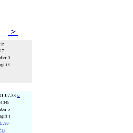
15
＞
ete
17
mber
0
gift
0
01-07:38
○
8,345
mber
5
gift
1
,598
(1)