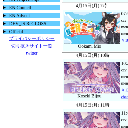
4月15日(月) 7時
EN Council
07:
EN Advent
ccv
DEV_IS ReGLOSS
me
Official
mem
プライバシーポリシー
￥18
切り抜きサイト一覧
Ookami Mio
twitter
4月15日(月) 10時
10:
ccv
me
mem
￥12
Koseki Bijou
chat
4月15日(月) 11時
11:
ccv
me