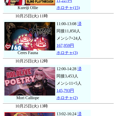
11,227円
Kureiji Ollie
ホロチャ(15)
10月25日(火) 11時
11:00-13:08
済
同接11,850人
メンシ7+24人
167,959円
Ceres Fauna
ホロチャ(3)
10月25日(火) 12時
12:00-14:28
済
同接3,453人
メンシ11+5人
145,793円
Mori Calliope
ホロチャ(2)
10月25日(火) 13時
13:02-16:24
済