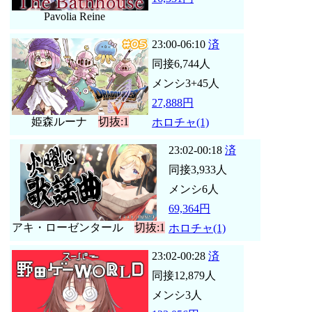
Pavolia Reine
23:00-06:10
済
同接6,744人
メンシ3+45人
27,888円
姫森ルーナ
切抜:1
ホロチャ(1)
23:02-00:18
済
同接3,933人
メンシ6人
69,364円
アキ・ローゼンタール
切抜:1
ホロチャ(1)
23:02-00:28
済
同接12,879人
メンシ3人