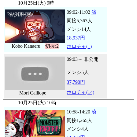
10月25日(火) 9時
09:02-11:02
済
同接5,363人
メンシ14人
18,937円
Kobo Kanaeru
切抜:2
ホロチャ(1)
09:03～ 非公開
メンシ5人
37,790円
ホロチャ(14)
Mori Calliope
10月25日(火) 10時
10:58-14:20
済
同接1,265人
メンシ4人