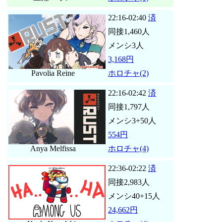
22:16-02:40
済
同接1,460人
メンシ3人
3,168円
Pavolia Reine
ホロチャ(2)
22:16-02:42
済
同接1,797人
メンシ3+50人
554円
Anya Melfissa
ホロチャ(4)
22:36-02:22
済
同接2,983人
メンシ40+15人
24,662円