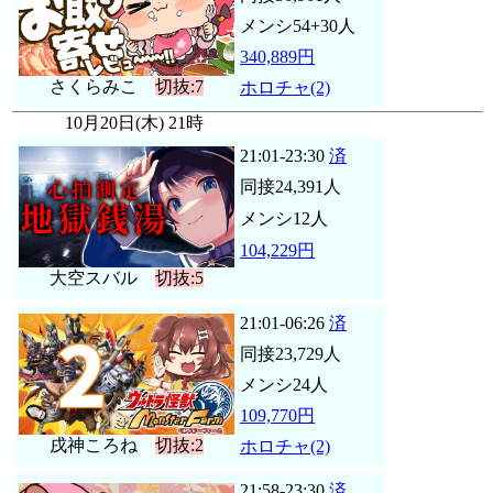
メンシ54+30人
340,889円
さくらみこ
切抜:7
ホロチャ(2)
10月20日(木) 21時
21:01-23:30
済
同接24,391人
メンシ12人
104,229円
大空スバル
切抜:5
21:01-06:26
済
同接23,729人
メンシ24人
109,770円
戌神ころね
切抜:2
ホロチャ(2)
21:58-23:30
済