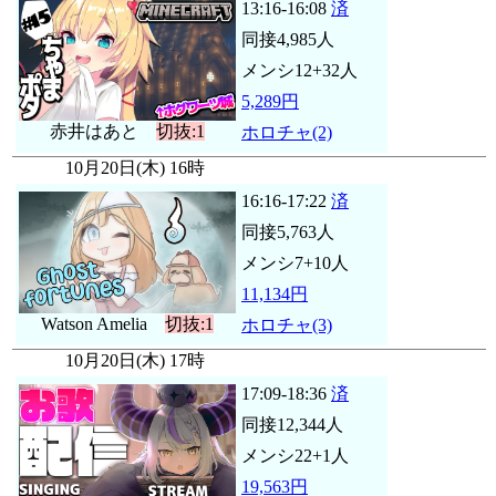
13:16-16:08
済
同接4,985人
メンシ12+32人
5,289円
赤井はあと
切抜:1
ホロチャ(2)
10月20日(木) 16時
16:16-17:22
済
同接5,763人
メンシ7+10人
11,134円
Watson Amelia
切抜:1
ホロチャ(3)
10月20日(木) 17時
17:09-18:36
済
同接12,344人
メンシ22+1人
19,563円