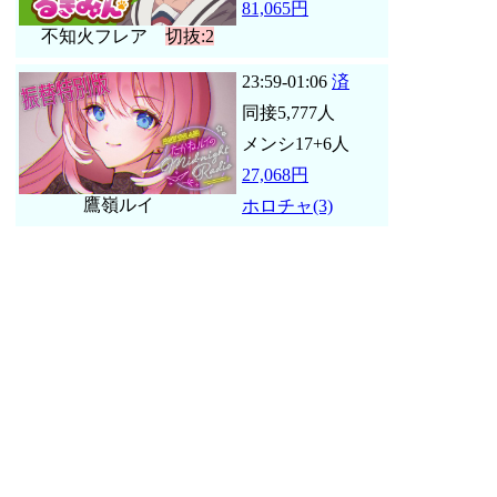
81,065円
不知火フレア
切抜:2
23:59-01:06
済
同接5,777人
メンシ17+6人
27,068円
鷹嶺ルイ
ホロチャ(3)