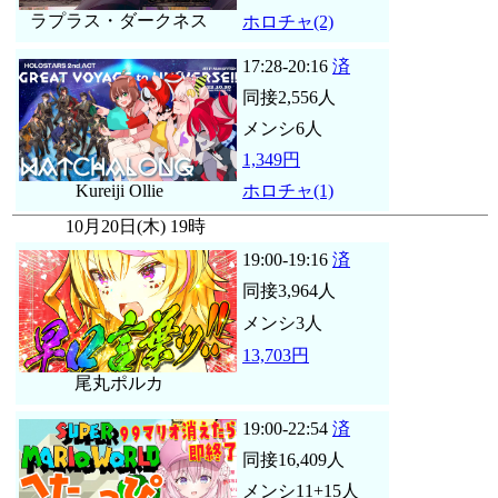
ラプラス・ダークネス
ホロチャ(2)
17:28-20:16
済
同接2,556人
メンシ6人
1,349円
Kureiji Ollie
ホロチャ(1)
10月20日(木) 19時
19:00-19:16
済
同接3,964人
メンシ3人
13,703円
尾丸ポルカ
19:00-22:54
済
同接16,409人
メンシ11+15人