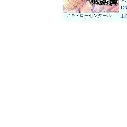
12
アキ・ローゼンタール
ホロ