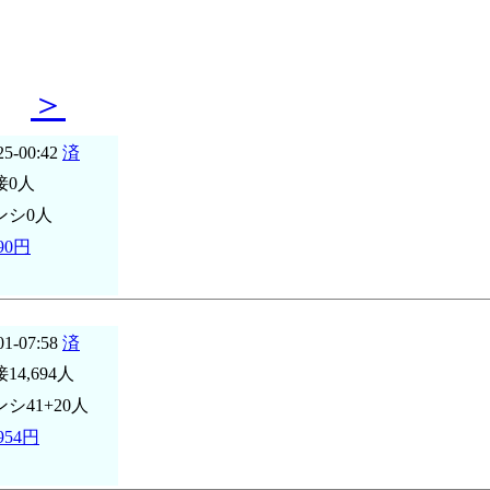
18
＞
25-00:42
済
接0人
ンシ0人
890円
01-07:58
済
14,694人
シ41+20人
,954円