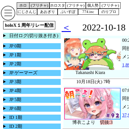
ホロ
(フリチャ)
ホロスタ
(フリチャ)
個人勢
(フリチャ)
にじさんじ
あおぎり
ぶいすぽ
774.inc
のりプロ
＜
2022-10-
holoX１周年リレー配信
日付ログ(切り抜き付き)
00:
JP 0期
同
JP 1期
メ
JP 2期
1,
Takanashi Kiara
JP ゲーマーズ
JP 3期
10月18日(火) 7時
07:
JP 4期
同接
JP 5期
メン
JP 6期
37
ID 1期
博衣こより
切抜:3
ID 2期