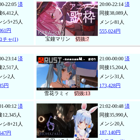
00-22:05
済
20:00-22:14
済
6,412人
同接38,089人
ンシ5+25人
メンシ81人
,061円
555,024円
宝鐘マリン
切抜:7
チャ(1)
00-23:14
済
21:00-00:00
済
2,517人
同接15,204人
ンシ2人
メンシ31人
885円
173,428円
雪花ラミィ
切抜:13
01-00:12
済
21:02-00:48
済
12,345人
同接35,990人
メンシ20人
ンシ8+21人
187,140円
,647円