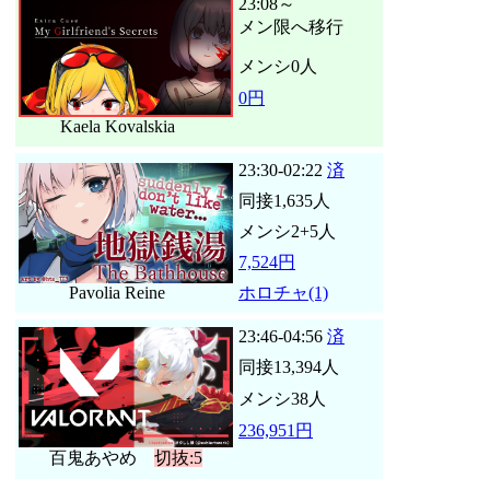
23:08～
メン限へ移行
メンシ0人
0円
Kaela Kovalskia
23:30-02:22
済
同接1,635人
メンシ2+5人
7,524円
Pavolia Reine
ホロチャ(1)
23:46-04:56
済
同接13,394人
メンシ38人
236,951円
百鬼あやめ
切抜:5