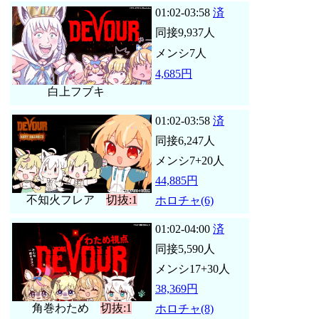
01:02-03:58
済
同接9,937人
メンシ7人
4,685円
白上フブキ
01:02-03:58
済
同接6,247人
メンシ7+20人
44,885円
不知火フレア
切抜:1
ホロチャ(6)
01:02-04:00
済
同接5,590人
メンシ17+30人
38,369円
角巻わため
切抜:1
ホロチャ(8)