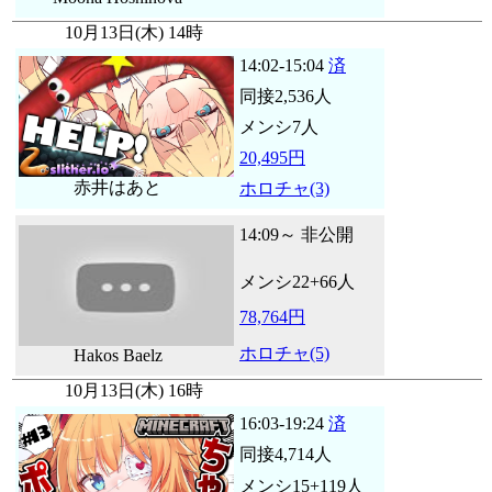
10月13日(木) 14時
14:02-15:04
済
同接2,536人
メンシ7人
20,495円
赤井はあと
ホロチャ(3)
14:09～ 非公開
メンシ22+66人
78,764円
ホロチャ(5)
Hakos Baelz
10月13日(木) 16時
16:03-19:24
済
同接4,714人
メンシ15+119人