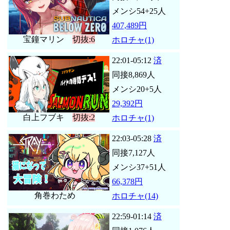
メンシ54+25人
407,489円
宝鐘マリン
切抜:6
ホロチャ(1)
22:01-05:12
済
同接8,869人
メンシ20+5人
29,392円
白上フブキ
切抜:2
ホロチャ(1)
22:03-05:28
済
同接7,127人
メンシ37+51人
66,378円
角巻わため
ホロチャ(14)
22:59-01:14
済