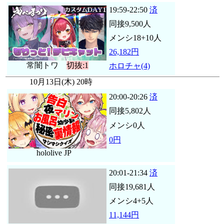
19:59-22:50
済
同接9,500人
メンシ18+10人
26,182円
常闇トワ
切抜:1
ホロチャ(4)
10月13日(木) 20時
20:00-20:26
済
同接5,802人
メンシ0人
0円
hololive JP
20:01-21:34
済
同接19,681人
メンシ4+5人
11,144円