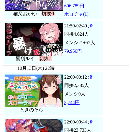
606,789円
猫又おかゆ
切抜:1
ホロチャ(1)
21:59-02:40
済
同接4,624人
メンシ21+52人
79,956円
鷹嶺ルイ
切抜:1
10月13日(木) 22時
22:00-00:12
済
同接2,385人
メンシ0人
8,744円
ときのそら
22:00-00:44
済
同接23,733人