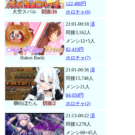
122,480円
大空スバル
切抜:16
ホロチャ(6)
21:01-00:18
済
同接3,162人
メンシ12+5人
82,419円
Hakos Baelz
ホロチャ(7)
21:01-00:36
済
同接15,748人
メンシ21人
84,050円
獅白ぼたん
切抜:2
ホロチャ(2)
21:13-00:22
済
同接3,278人
メンシ68+45人