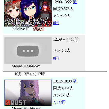
12:00-13:22
済
同接9,576人
メンシ0人
0円
hololive JP
切抜:1
12:59～ 非公開
メンシ2人
0円
Moona Hoshinova
10月13日(木) 13時
13:12-18:30
済
同接3,061人
メンシ3人
2,122円
Moona Hoshinova