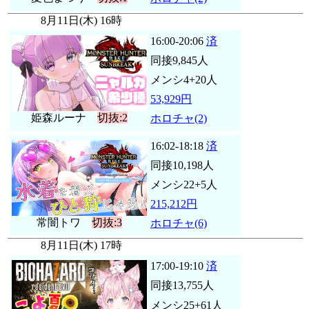
8月11日(木) 16時
16:00-20:06
済
同接9,845人
メンシ4+20人
53,929円
姫森ルーナ
切抜:2
ホロチャ(2)
16:02-18:18
済
同接10,198人
メンシ22+5人
215,212円
常闇トワ
切抜:3
ホロチャ(6)
8月11日(木) 17時
17:00-19:10
済
同接13,755人
メンシ25+61人