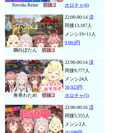
Pavolia Reine
切抜:2
ホロチャ(6)
22:00-00:14
済
同接13,187人
メンシ19+11人
9,003円
獅白ぼたん
切抜:2
22:00-00:14
済
同接9,777人
メンシ24人
50,923円
角巻わため
切抜:2
ホロチャ(5)
22:00-00:16
済
同接5,555人
メンシ2人
10,699円