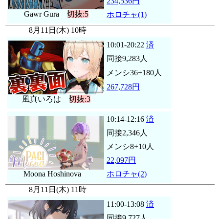
234,536円
Gawr Gura
切抜:5
ホロチャ(1)
8月11日(木) 10時
10:01-20:22
済
同接9,283人
メンシ36+180人
267,728円
風真いろは
切抜:3
10:14-12:16
済
同接2,346人
メンシ8+10人
22,097円
Moona Hoshinova
ホロチャ(2)
8月11日(木) 11時
11:00-13:08
済
同接9,727人