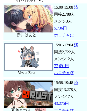
15:00-15:08
済
同接2,788人
メンシ3人
5,736円
赤井はあと
ホロチャ(1)
15:01-17:04
済
同接2,722人
メンシ12人
77,691円
Vestia Zeta
ホロチャ(3)
15:58-19:48
済
同接13,278人
メンシ17人
43,275円
夏色まつり
切抜:1
ホロチャ(2)