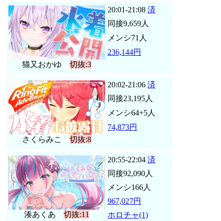
20:01-21:08
済
同接9,659人
メンシ71人
236,144円
猫又おかゆ
切抜:3
20:02-21:06
済
同接23,195人
メンシ64+5人
74,873円
さくらみこ
切抜:8
20:55-22:04
済
同接92,090人
メンシ166人
967,027円
湊あくあ
切抜:11
ホロチャ(1)