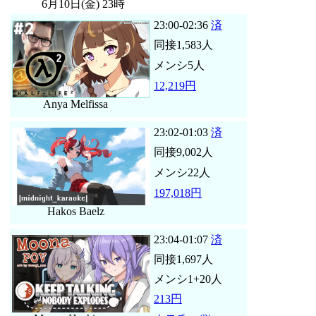
6月10日(金) 23時
23:00-02:36
済
同接1,583人
メンシ5人
12,219円
Anya Melfissa
23:02-01:03
済
同接9,002人
メンシ22人
197,018円
Hakos Baelz
23:04-01:07
済
同接1,697人
メンシ1+20人
213円