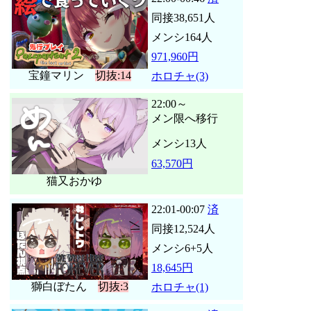
同接38,651人
メンシ164人
971,960円
宝鐘マリン
切抜:14
ホロチャ(3)
22:00～
メン限へ移行
メンシ13人
63,570円
猫又おかゆ
22:01-00:07
済
同接12,524人
メンシ6+5人
18,645円
獅白ぼたん
切抜:3
ホロチャ(1)