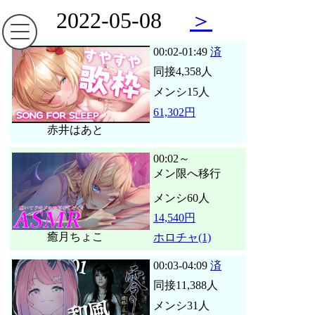
＜
2022-05-08
＞
00:02-01:49
済
同接4,358人
メンシ15人
61,302円
赤井はあと
00:02～
メン限へ移行
メンシ60人
14,540円
癒月ちょこ
ホロチャ(1)
00:03-04:09
済
同接11,388人
メンシ31人