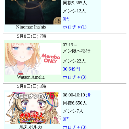
同接9,365人
メンシ12人
0円
Ninomae Ina'nis
ホロチャ(1)
5月8日(日) 7時
07:19～
メン限へ移行
メンシ22人
30,649円
Watson Amelia
ホロチャ(3)
5月8日(日) 8時
08:00-10:19
済
同接6,650人
メンシ7人
0円
尾丸ポルカ
ホロチャ(3)