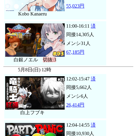
55,023円
Kobo Kanaeru
11:00-16:11
済
同接14,305人
メンシ31人
67,185円
白銀ノエル
切抜:3
5月8日(日) 12時
12:02-15:47
済
同接5,662人
メンシ6人
26,414円
白上フブキ
12:04-14:55
済
同接10,930人