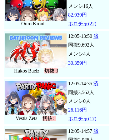
メンシ16人
82,939円
Ouro Kronii
ホロチャ(22)
12:05-13:50
済
同接9,692人
メンシ4人
30,359円
Hakos Baelz
切抜:3
12:05-14:35
済
同接3,562人
メンシ0人
26,116円
Vestia Zeta
切抜:1
ホロチャ(17)
12:05-14:57
済
同接2,935人