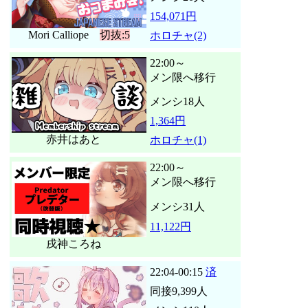
154,071円
Mori Calliope
切抜:5
ホロチャ(2)
22:00～
メン限へ移行
メンシ18人
1,364円
赤井はあと
ホロチャ(1)
22:00～
メン限へ移行
メンシ31人
11,122円
戌神ころね
22:04-00:15
済
同接9,399人