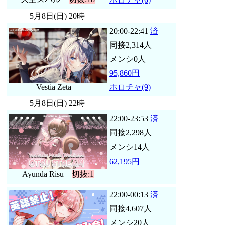
5月8日(日) 20時
20:00-22:41
済
同接2,314人
メンシ0人
95,860円
Vestia Zeta
ホロチャ(9)
5月8日(日) 22時
22:00-23:53
済
同接2,298人
メンシ14人
62,195円
Ayunda Risu
切抜:1
22:00-00:13
済
同接4,607人
メンシ20人