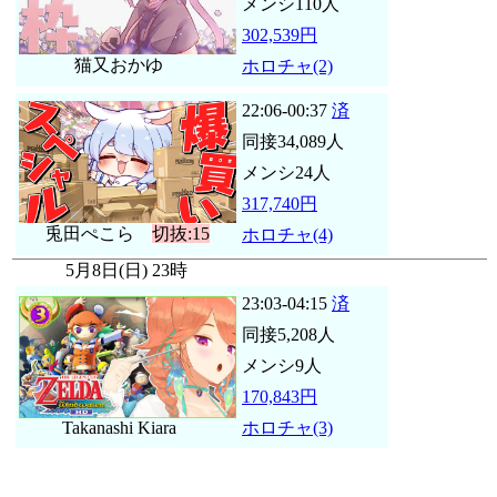
メンシ110人
302,539円
猫又おかゆ
ホロチャ(2)
22:06-00:37
済
同接34,089人
メンシ24人
317,740円
兎田ぺこら
切抜:15
ホロチャ(4)
5月8日(日) 23時
23:03-04:15
済
同接5,208人
メンシ9人
170,843円
Takanashi Kiara
ホロチャ(3)