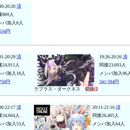
30-20:20
済
869人
ンバ加入8人
,534円
01-20:29
済
19:26-20:26
済
24,911人
同接23,693人
ンバ加入18人
メンバ加入96
,750円
341,594円
ラプラス・ダークネス
切抜:2
00-22:17
済
20:11-21:16
済
34,664人
同接26,405人
ンバ加入53人
メンバ加入64人