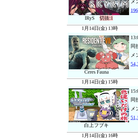
メ
19
IRyS
切抜:1
1月14日(金) 13時
13:
同接
メ
54
Ceres Fauna
1月14日(金) 15時
15:
同接
メ
51
白上フブキ
1月14日(金) 16時