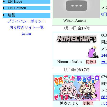
EN Hope
メ
EN Council
0円
運営
Watson Amelia
プライバシーポリシー
切り抜きサイト一覧
1月14日(金) 6時
twitter
06:
同接
メ
24
Ninomae Ina'nis
切抜:1
ホロ
1月14日(金) 7時
07:
同接
メ
68
博衣こより
切抜:4
ホロ