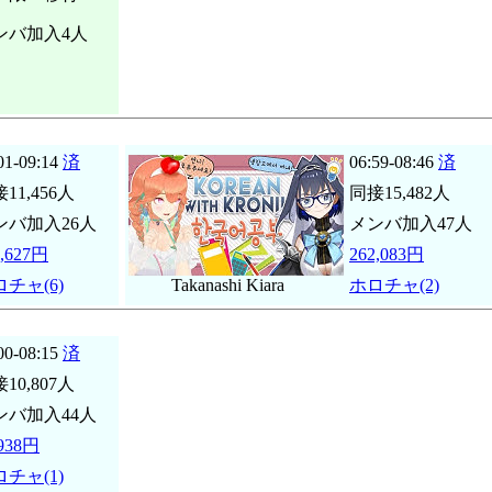
ンバ加入4人
01-09:14
済
06:59-08:46
済
11,456人
同接15,482人
ンバ加入26人
メンバ加入47人
4,627円
262,083円
チャ(6)
Takanashi Kiara
ホロチャ(2)
00-08:15
済
10,807人
ンバ加入44人
,938円
チャ(1)