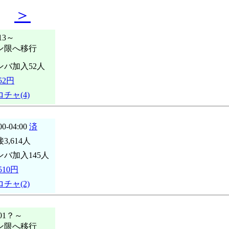
14
＞
:13～
ン限へ移行
ンバ加入52人
452円
チャ(4)
00-04:00
済
3,614人
ンバ加入145人
,510円
チャ(2)
:01？～
ン限へ移行