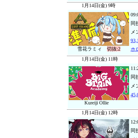
1月14日(金) 9時
09:
同接
メ
93
雪花ラミィ
切抜:2
ホロ
1月14日(金) 11時
11:
同接
メ
45
Kureiji Ollie
1月14日(金) 12時
12:
同接