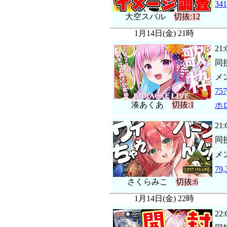
34
大空スバル
切抜:12
1月14日(金) 21時
21:
同接
メ
75
湊あくあ
切抜:1
ホロ
21:
同接
メ
79
さくらみこ
切抜:6
1月14日(金) 22時
22: