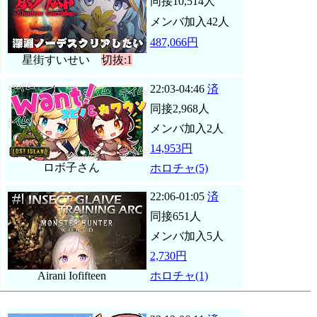
同接10,514人
メンバ加入42人
487,066円
星街すいせい
切抜:1
22:03-04:46
済
同接2,968人
メンバ加入2人
14,953円
ロボ子さん
ホロチャ(5)
22:06-01:05
済
同接651人
メンバ加入5人
2,730円
Airani Iofifteen
ホロチャ(1)