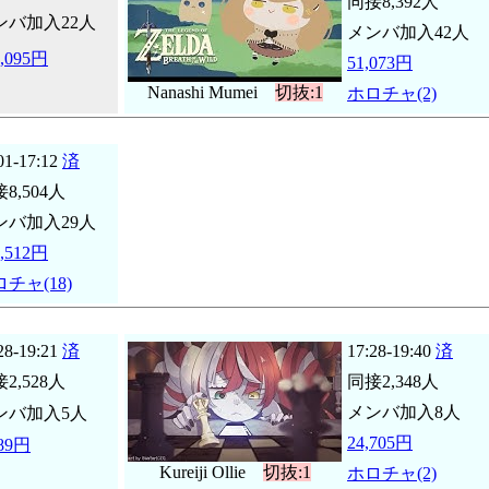
同接8,392人
ンバ加入22人
メンバ加入42人
7,095円
51,073円
Nanashi Mumei
切抜:1
ホロチャ(2)
01-17:12
済
8,504人
ンバ加入29人
0,512円
チャ(18)
28-19:21
済
17:28-19:40
済
2,528人
同接2,348人
メンバ加入8人
ンバ加入5人
24,705円
189円
Kureiji Ollie
切抜:1
ホロチャ(2)