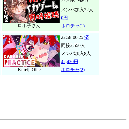
メンバ加入22人
0円
ロボ子さん
ホロチャ(1)
22:58-00:25
済
同接2,550人
メンバ加入8人
42,430円
Kureiji Ollie
ホロチャ(2)