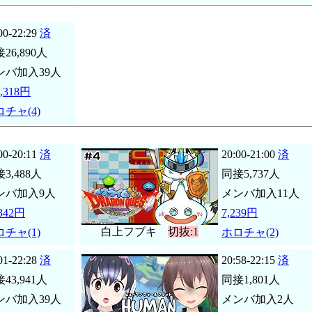
00-22:29
済
26,890人
ンバ加入39人
0,318円
チャ(4)
00-20:11
済
20:00-21:00
済
3,488人
同接5,737人
ンバ加入9人
メンバ加入11人
,342円
7,239円
白上フブキ
切抜:1
チャ(1)
ホロチャ(2)
01-22:28
済
20:58-22:15
済
43,941人
同接1,801人
ンバ加入39人
メンバ加入2人