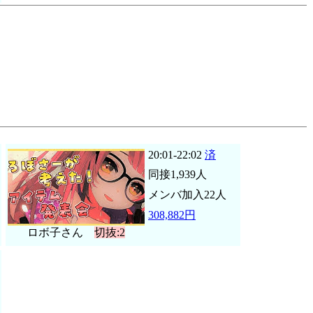
20:01-22:02
済
同接1,939人
メンバ加入22人
308,882円
ロボ子さん
切抜:2