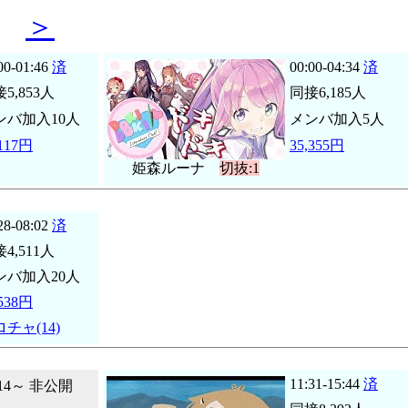
09
＞
00-01:46
済
00:00-04:34
済
5,853人
同接6,185人
ンバ加入10人
メンバ加入5人
,117円
35,355円
姫森ルーナ
切抜:1
28-08:02
済
4,511人
ンバ加入20人
,538円
チャ(14)
11:31-15:44
済
:14～ 非公開