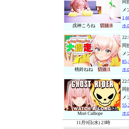
同接
メ
1,6
戌神ころね
切抜:8
ホロ
22:
同接
メ
85
桃鈴ねね
切抜:1
ホロ
22:
同接
メ
55
Mori Calliope
ホロ
11月9日(水) 23時