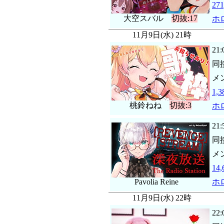
27
大空スバル
切抜:17
ホロ
11月9日(水) 21時
21:
同接
メ
1,3
桃鈴ねね
切抜:3
ホロ
21:
同接
メ
14
Pavolia Reine
ホロ
11月9日(水) 22時
22: