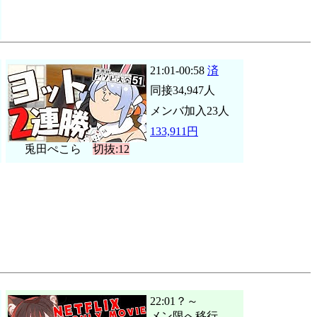
21:01-00:58
済
同接34,947人
メンバ加入23人
133,911円
兎田ぺこら
切抜:12
22:01？～
メン限へ移行