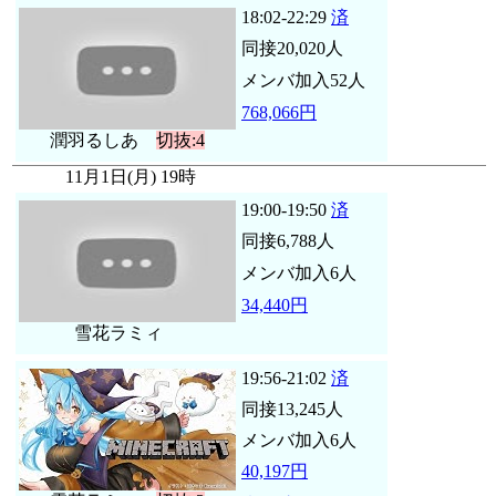
18:02-22:29
済
同接20,020人
メンバ加入52人
768,066円
潤羽るしあ
切抜:4
11月1日(月) 19時
19:00-19:50
済
同接6,788人
メンバ加入6人
34,440円
雪花ラミィ
19:56-21:02
済
同接13,245人
メンバ加入6人
40,197円