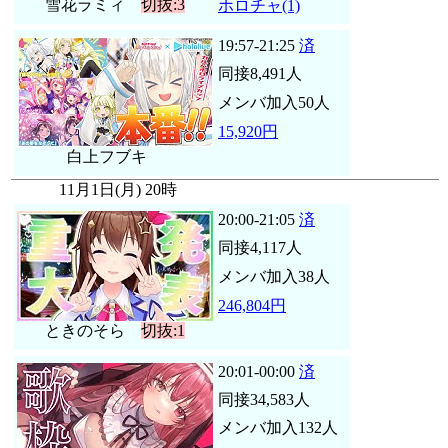
雪花ラミィ
切抜:3
ホロチャ(1)
19:57-21:25
済
同接8,491人
メンバ加入50人
15,920円
白上フブキ
11月1日(月) 20時
20:00-21:05
済
同接4,117人
メンバ加入38人
246,804円
ときのそら
切抜:1
20:01-00:00
済
同接34,583人
メンバ加入132人