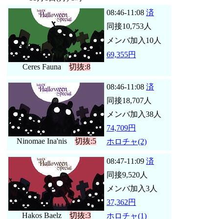
08:46-11:08
済
同接10,753人
メンバ加入10人
69,355円
Ceres Fauna
切抜:8
08:46-11:08
済
同接18,707人
メンバ加入38人
74,709円
Ninomae Ina'nis
切抜:5
ホロチャ(2)
08:47-11:09
済
同接9,520人
メンバ加入3人
37,362円
Hakos Baelz
切抜:3
ホロチャ(1)