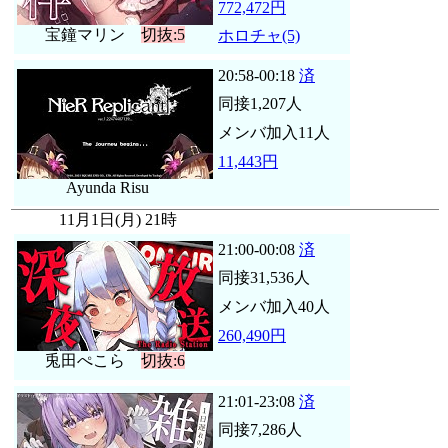
772,472円
宝鐘マリン
切抜:5
ホロチャ(5)
20:58-00:18
済
同接1,207人
メンバ加入11人
11,443円
Ayunda Risu
11月1日(月) 21時
21:00-00:08
済
同接31,536人
メンバ加入40人
260,490円
兎田ぺこら
切抜:6
21:01-23:08
済
同接7,286人