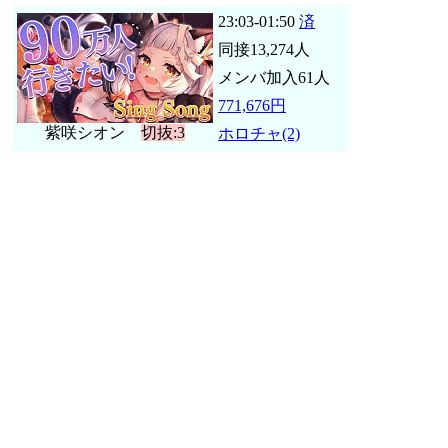
23:03-01:50
済
同接13,274人
メンバ加入61人
771,676円
紫咲シオン
切抜:3
ホロチャ(2)