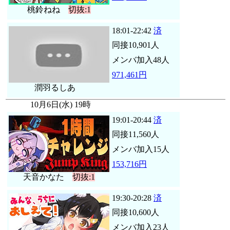
桃鈴ねね
切抜:1
18:01-22:42
済
同接10,901人
メンバ加入48人
971,461円
潤羽るしあ
10月6日(水) 19時
19:01-20:44
済
同接11,560人
メンバ加入15人
153,716円
天音かなた
切抜:1
19:30-20:28
済
同接10,600人
メンバ加入23人