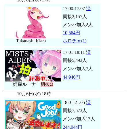
17:00-17:07
済
同接2,157人
メンバ加入2人
10,564円
Takanashi Kiara
ホロチャ(1)
17:01-18:11
済
同接5,493人
メンバ加入7人
44,946円
姫森ルーナ
切抜:3
10月6日(水) 18時
18:01-21:05
済
同接7,573人
メンバ加入13人
244,044円