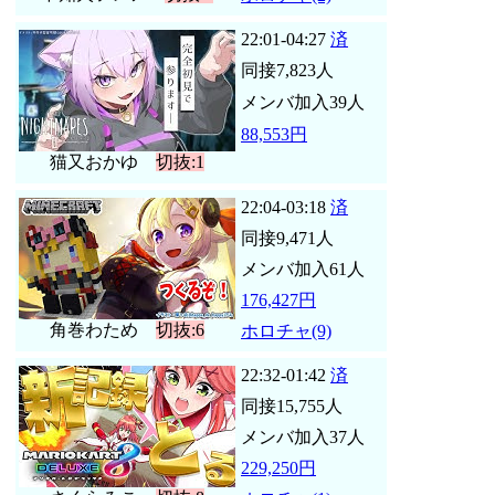
22:01-04:27
済
同接7,823人
メンバ加入39人
88,553円
猫又おかゆ
切抜:1
22:04-03:18
済
同接9,471人
メンバ加入61人
176,427円
角巻わため
切抜:6
ホロチャ(9)
22:32-01:42
済
同接15,755人
メンバ加入37人
229,250円