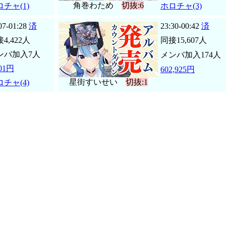
角巻わため
切抜:6
チャ(1)
ホロチャ(3)
07-01:28
済
23:30-00:42
済
4,422人
同接15,607人
ンバ加入7人
メンバ加入174人
901円
602,925円
星街すいせい
切抜:1
チャ(4)