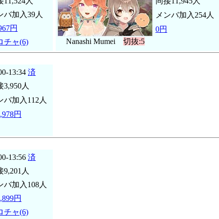
11,524人
同接11,945人
ンバ加入39人
メンバ加入254人
,967円
0円
Nanashi Mumei
切抜:5
チャ(6)
00-13:34
済
3,950人
ンバ加入112人
3,978円
00-13:56
済
9,201人
ンバ加入108人
6,899円
チャ(6)