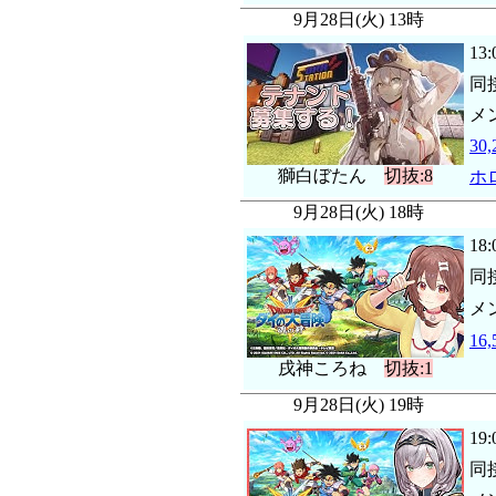
9月28日(火) 13時
13:
同接
メ
30
獅白ぼたん
切抜:8
ホロ
9月28日(火) 18時
18:
同接
メ
16
戌神ころね
切抜:1
9月28日(火) 19時
19:
同接