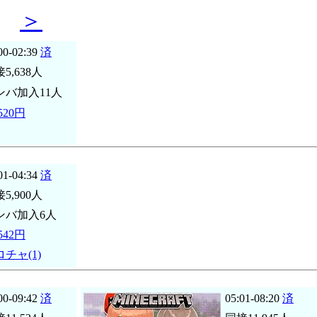
28
＞
00-02:39
済
5,638人
ンバ加入11人
,520円
01-04:34
済
5,900人
ンバ加入6人
,542円
チャ(1)
00-09:42
済
05:01-08:20
済