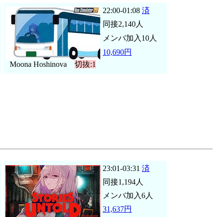
22:00-01:08
済
同接2,140人
メンバ加入10人
10,690円
Moona Hoshinova
切抜:1
23:01-03:31
済
同接1,194人
メンバ加入6人
31,637円